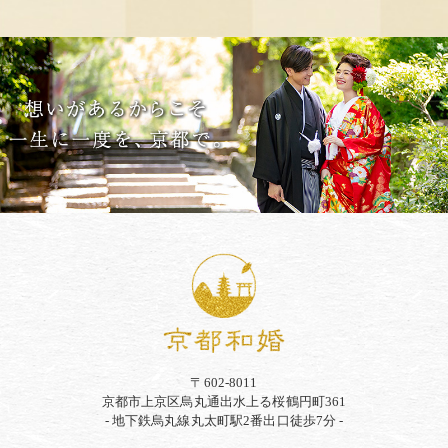
〒602-8011
京都市上京区烏丸通出水上る桜鶴円町361
- 地下鉄烏丸線丸太町駅2番出口徒歩7分 -