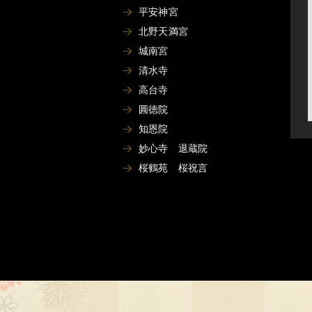
平安神宮
北野天満宮
城南宮
清水寺
高台寺
圓徳院
知恩院
妙心寺 退蔵院
桜鶴苑 桜祝言